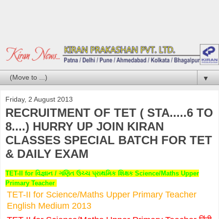
▼
Friday, 2 August 2013
RECRUITMENT OF TET ( STA.....6 TO
8....) HURRY UP JOIN KIRAN
CLASSES SPECIAL BATCH FOR TET
& DAILY EXAM
TET-II for વિજ્ઞાન / ગણિત ઉચ્ચ પ્રાથમિક શિક્ષક Science/Maths Upper
Primary Teacher
TET-II for Science/Maths Upper Primary Teacher
English Medium 2013