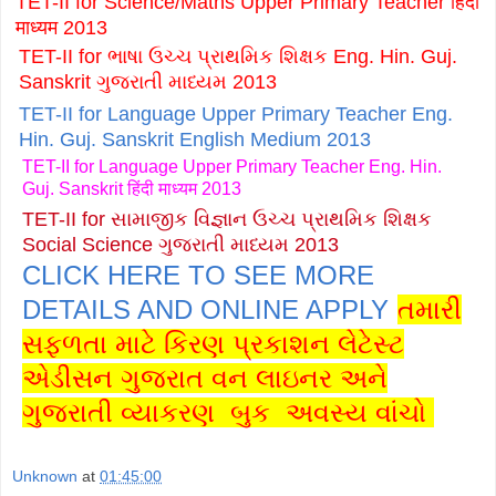
TET-II for Science/Maths Upper Primary Teacher हिंदी
माध्यम 2013
TET-II for ભાષા ઉચ્ચ પ્રાથમિક શિક્ષક Eng. Hin. Guj.
Sanskrit ગુજરાતી માધ્યમ 2013
TET-II for Language Upper Primary Teacher Eng.
Hin. Guj. Sanskrit English Medium 2013
TET-II for Language Upper Primary Teacher Eng. Hin.
Guj. Sanskrit हिंदी माध्यम 2013
TET-II for સામાજીક વિજ્ઞાન ઉચ્ચ પ્રાથમિક શિક્ષક
Social Science ગુજરાતી માધ્યમ 2013
CLICK HERE TO SEE MORE
DETAILS AND ONLINE APPLY
તમારી
સફળતા માટે કિરણ પ્રકાશન લેટેસ્ટ
એડીસન ગુજરાત વન લાઇનર અને
ગુજરાતી વ્યાકરણ બુક અવસ્ય વાંચો
Unknown
at
01:45:00