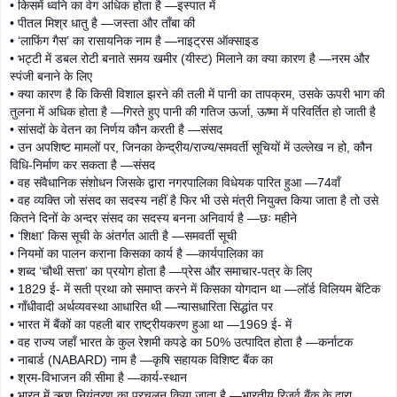
• किसमें ध्वनि का वेग अधिक होता है —इस्पात में
• पीतल मिश्र धातु है —जस्ता और ताँबा की
• ‘लाफिंग गैस’ का रासायनिक नाम है —नाइट्रस ऑक्साइड
• भट्टी में डबल रोटी बनाते समय खमीर (यीस्ट) मिलाने का क्या कारण है —नरम और
स्पंजी बनाने के लिए
• क्या कारण है कि किसी विशाल झरने की तली में पानी का तापक्रम, उसके ऊपरी भाग की
तुलना में अधिक होता है —गिरते हुए पानी की गतिज ऊर्जा, ऊष्मा में परिवर्तित हो जाती है
• सांसदों के वेतन का निर्णय कौन करती है —संसद
• उन अपशिष्ट मामलों पर, जिनका केन्द्रीय/राज्य/समवर्ती सूचियों में उल्लेख न हो, कौन
विधि-निर्माण कर सकता है —संसद
• वह संवैधानिक संशोधन जिसके द्वारा नगरपालिका विधेयक पारित हुआ —74वाँ
• वह व्यक्ति जो संसद का सदस्य नहीं है फिर भी उसे मंत्री नियुक्त किया जाता है तो उसे
कितने दिनों के अन्दर संसद का सदस्य बनना अनिवार्य है —छः महीने
• ‘शिक्षा’ किस सूची के अंतर्गत आती है —समवर्ती सूची
• नियमों का पालन कराना किसका कार्य है —कार्यपालिका का
• शब्द ‘चौथी सत्ता’ का प्रयोग होता है —प्रेस और समाचार-पत्र के लिए
• 1829 ई- में सती प्रथा को समाप्त करने में किसका योगदान था —लॉर्ड विलियम बेंटिक
• गाँधीवादी अर्थव्यवस्था आधारित थी —न्यासधारिता सिद्धांत पर
• भारत में बैंकों का पहली बार राष्ट्रीयकरण हुआ था —1969 ई- में
• वह राज्य जहाँ भारत के कुल रेशमी कपडे़ का 50% उत्पादित होता है —कर्नाटक
• नाबार्ड (NABARD) नाम है —कृषि सहायक विशिष्ट बैंक का
• श्रम-विभाजन की सीमा है —कार्य-स्थान
• भारत में ऋण नियंत्रण का प्रचलन किया जाता है —भारतीय रिजर्व बैंक के द्वारा