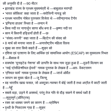
की अनुमति दी है —90 मीटर
• झारखंड राज्य के प्रथम मुख्यमंत्री थे —बाबुलाल मराण्डी
• ‘भारत कोकिला’ कहा जाता है —सरोजिनी नायडू को
• प्रथम भारतीय नोबेल पुरस्कार विजेता थे —रवीन्द्रनाथ टैगोर
• ‘इण्डिया हाउस’ स्थित है —लन्दन में
• किस नदी पर नागार्जुन सागर बाँध बना है —कृष्णा नदी पर
• कान में कितनी हड्डियाँ होती हैं —छः
• ‘‘संसद-जननी’’ कहा जाता है —ब्रिटेन की संसद को
• 8 मार्च को मनाया जाता है —अन्तर्राष्ट्रीय महिला दिवस
• सुबह का तारा किसे कहते हैं —शुक्र को
• एशिया एवं प्रशान्त के लिए आर्थिक एवं सामाजिक आयोग (ESCAP) का मुख्यालय स्थित
है —बैंकाक में
• वाक्यांश ‘यूनाइटेड नेशन्स’ की उत्पत्ति के साथ नाम जुड़ा हुआ है —वुडरौ विल्सन का
• ‘‘माई प्रेसीडेन्शीयल ईयर्स’’ नामक पुस्तक के लेखक हैं —आर- वेंकटरामन
• ‘एनिमल फार्म’ नामक पुस्तक के लेखक हैं —जार्ज ओर्वेल
• जापान का मुख्य खेल है —जू जित्सू
• वह भारतीय खाद्य फसल, जो अक्टूबर-नवम्बर में बोई जाती है तथा अप्रैल में काटी जाती
है —गेहूँ
• सबसे बड़ा, उड़ने में असमर्थ, परंतु तेज गति से दौड़ सकने में समर्थ पक्षी है
—शुतुरमुर्ग (ऑस्ट्रिच)
• रक्त का थक्का जमने का कारण है —थ्रोम्बिन
• पृथ्वी के निकटतम ग्रह है —शुक्र