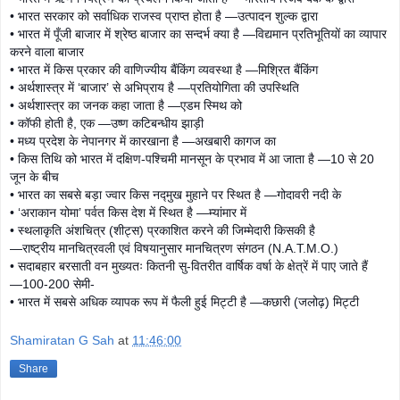
• भारत सरकार को सर्वाधिक राजस्व प्राप्त होता है —उत्पादन शुल्क द्वारा
• भारत में पूँजी बाजार में श्रेष्ठ बाजार का सन्दर्भ क्या है —विद्यमान प्रतिभूतियों का व्यापार
करने वाला बाजार
• भारत में किस प्रकार की वाणिज्यीय बैंकिंग व्यवस्था है —मिश्रित बैंकिंग
• अर्थशास्त्र में ‘बाजार’ से अभिप्राय है —प्रतियोगिता की उपस्थिति
• अर्थशास्त्र का जनक कहा जाता है —एडम स्मिथ को
• कॉफी होती है, एक —उष्ण कटिबन्धीय झाड़ी
• मध्य प्रदेश के नेपानगर में कारखाना है —अखबारी कागज का
• किस तिथि को भारत में दक्षिण-पश्चिमी मानसून के प्रभाव में आ जाता है —10 से 20
जून के बीच
• भारत का सबसे बड़ा ज्वार किस नद्मुख मुहाने पर स्थित है —गोदावरी नदी के
• ‘अराकान योमा’ पर्वत किस देश में स्थित है —म्यांमार में
• स्थलाकृति अंशचित्र (शीट्स) प्रकाशित करने की जिम्मेदारी किसकी है
—राष्ट्रीय मानचित्रवली एवं विषयानुसार मानचित्रण संगठन (N.A.T.M.O.)
• सदाबहार बरसाती वन मुख्यतः कितनी सु-वितरीत वार्षिक वर्षा के क्षेत्रें में पाए जाते हैं
—100-200 सेमी-
• भारत में सबसे अधिक व्यापक रूप में फैली हुई मिट्टी है —कछारी (जलोढ़) मिट्टी
Shamiratan G Sah
at
11:46:00
Share