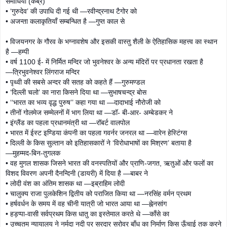
समाधियाँ (कब्रें)
• ‘गुरुदेव’ की उपाधि दी गई थी —रवीन्द्रनाथ टैगोर को
• अजन्ता कलाकृतियाँ सम्बन्धित है —गुप्त काल से
• विजयनगर के गौरव के भग्नावशेष और इसकी वास्तु शैली के ऐतिहासिक महत्त्व का स्थान
है —हम्पी
• वर्ष 1100 ई- में निर्मित मन्दिर जो भुवनेश्वर के अन्य मंदिरों पर प्रधानता रखता है
—त्रिभुवनेश्वर लिंगराज मन्दिर
• पृथ्वी की सबसे अन्दर की सतह को कहते हैं —गुरुमण्डल
• ‘दिल्ली चलो’ का नारा किसने दिया था —सुभाषचन्द्र बोस
• ‘‘भारत का भव्य वृद्ध पुरुष’’ कहा गया था —दादाभाई नौरोजी को
• तीनों गोलमेज सम्मेलनों में भाग लिया था —डॉ- बी-आर- अम्बेडकर ने
• इंग्लैंड का पहला प्रधानमंत्री था —रॉबर्ट वालपोल
• भारत में ईस्ट इण्डिया कंपनी का पहला गवर्नर जनरल था —वारेन हेस्टिंग्स
• दिल्ली के किस सुल्तान को इतिहासकारों ने ‘विरोधाभाषों का मिश्रण’ बताया है
—मुहम्मद-बिन-तुगलक
• वह मुगल शासक जिसने भारत की वनस्पतियों और प्राणि-जगत, ऋतुओं और फलों का
विशद विवरण अपनी दैनन्दिनी (डायरी) में दिया है —बाबर ने
• लोदी वंश का अंतिम शासक था —इब्राहिम लोदी
• चालुक्य राजा पुलकेशिन द्वितीय को पराजित किया था —नरसिंह वर्मन प्रथम
• हर्षवर्धन के समय में वह चीनी यात्री जो भारत आया था —ह्नेनसांग
• हड़प्पा-वासी सर्वप्रथम किस धातु का इस्तेमाल करते थे —काँसे का
• उच्चतम न्यायालय ने नर्मदा नदी पर सरदार सरोवर बाँध का निर्माण किस ऊँचाई तक करने