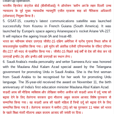
clean-up operation.
भारतीय क्रिकेट कंट्रोल बोर्ड (बीसीसीआई) ने ऑपरेशन
‘
क्लीन अप
’
के तहत दिल्ली उच्च
न्यायालय के पूर्व मुख्य न्यायाधीश न्यायमूर्ति एजीत प्रकाश शाह को नैतिकता अधिकारी
(लोकपाल) नियुक्त किया है।
5. GSAT-15, country’s latest communications satellite was launched
successfully from Kourou in French Guiana (South America). It was
launched by Europe's space agency Arianespace’s rocket Ariane VA-227.
It will replace the ageing Insat-3A and Insat-4B.
भारत का नवीनतम संचार उपग्रह जीसैट-
15
दक्षिण अमेरिका में फ्रेंच गुयाना स्थित कौरू से
सफलतापूर्वक प्रक्षेपित किया गया। इसे यूरोप की अंतरिक्ष एजेंसी एरियानस्पेस के रॉकेट एरियान
वीए-
227
की मदद से प्रक्षेपित किया गया। जीसैट-
15
पिछले कई वर्षों से देश की सेवा कर रहे
उपग्रहों इन्सैट-
3
ए और इन्सैट-
4
बी उपग्रहों का स्थान लेगा।
6. Saudi Arabia's media personality and writer Sameera Aziz was honored
with the Maulana Abul Kalam Azad special award by the Telangana
government for promoting Urdu in Saudi Arabia. She is the first woman
from Saudi Arabia to be recognised for her work for promoting Urdu
language. The 35-year-old received the award on November 11, the birth
anniversary of India's first education minister Maulana Abul Kalam Azad.
सऊदी अरब की मीडिया व्यक्तित्व और लेखिका समीरा अजीज को सऊदी अरब में उर्दू भाषा को
बढ़ावा देने के लिए तेलंगाना सरकार द्वारा मौलाना अबुल कलाम आजाद विशेष पुरस्कार से
सम्मानित किया गया। वह सऊदी अरब की पहली महिला हैं जिन्हें उर्दू को बढ़ावा देने के लिए
सम्मानित किया गया है। तेलंगाना सरकार ने समीरा (
35)
को यह पुरस्कार
11
नवंबर को भारत
के पहले शिक्षा मंत्री मौलाना अबुल कलाम आजाद की जयंती पर दिया।