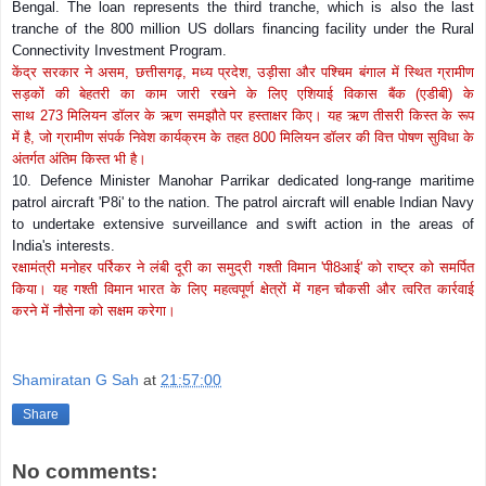
Bengal. The loan represents the third tranche, which is also the last
tranche of the 800 million US dollars financing facility under the Rural
Connectivity Investment Program.
केंद्र सरकार ने असम
,
छत्तीसगढ़
,
मध्य प्रदेश
,
उड़ीसा और पश्चिम बंगाल में स्थित ग्रामीण
सड़कों की बेहतरी का काम जारी रखने के लिए एशि‍याई विकास बैंक (एडीबी) के
साथ
273
मिलियन डॉलर के ऋण समझौते पर हस्ताक्षर किए। यह ऋण तीसरी किस्त के रूप
में है
,
जो ग्रामीण संपर्क निवेश कार्यक्रम के तहत
800
मिलियन डॉलर की वित्त पोषण सुविधा के
अंतर्गत अंतिम किस्त भी है।
10. Defence Minister Manohar Parrikar dedicated long-range maritime
patrol aircraft 'P8i' to the nation. The patrol aircraft will enable Indian Navy
to undertake extensive surveillance and swift action in the areas of
India's interests.
रक्षामंत्री मनोहर पर्रिकर ने लंबी दूरी का समुद्री गश्ती विमान
'
पी
8
आई
'
को राष्ट्र को समर्पित
किया। यह गश्ती विमान भारत के लिए महत्वपूर्ण क्षेत्रों में गहन चौकसी और त्वरित कार्रवाई
करने में नौसेना को सक्षम करेगा।
Shamiratan G Sah
at
21:57:00
Share
No comments: