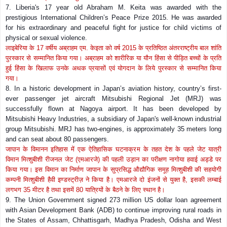
7. Liberia's 17 year old Abraham M. Keita was awarded with the
prestigious International Children’s Peace Prize 2015. He was awarded
for his extraordinary and peaceful fight for justice for child victims of
physical or sexual violence.
लाइबेरिया के
17
वर्षीय अब्राहम एम. केइता को वर्ष
2015
के प्रतिष्ठित अंतरराष्ट्रीय बाल शांति
पुरस्कार से सम्मानित किया गया। अब्राहम को शारीरिक या यौन हिंसा से पीड़ित बच्चों के प्रति
हुई हिंसा के खिलाफ उनके अथक प्रयासों एवं योगदान के लिये पुरस्कार से सम्मानित किया
गया।
8. In a historic development in Japan’s aviation history, country’s first-
ever passenger jet aircraft Mitsubishi Regional Jet (MRJ) was
successfully flown at Nagoya airport. It has been developed by
Mitsubishi Heavy Industries, a subsidiary of Japan's well-known industrial
group Mitsubishi. MRJ has two-engines, is approximately 35 meters long
and can seat about 80 passengers.
जापान के विमानन इतिहास में एक ऐतिहासिक घटनाक्रम के तहत देश के पहले जेट यात्री
विमान मित्शुबीशी रीजनल जेट (एमआरजे) की पहली उड़ान का परीक्षण नागोया हवाई अड्डे पर
किया गया। इस विमान का निर्माण जापान के सुप्रसिद्ध औद्यौगिक समूह मित्शुबीशी की सहयोगी
कम्पनी मित्शुबीशी हैवी इण्डस्ट्रीज़ ने किया है। एमआरजे दो इंजनों से युक्त है
,
इसकी लम्बाई
लगभग
35
मीटर है तथा इसमें
80
यात्रियों के बैठने के लिए स्थान है।
9. The Union Government signed 273 million US dollar loan agreement
with Asian Development Bank (ADB) to continue improving rural roads in
the States of Assam, Chhattisgarh, Madhya Pradesh, Odisha and West