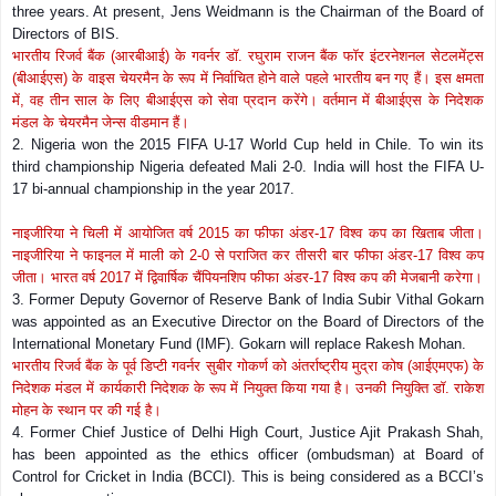
three years. At present, Jens Weidmann is the Chairman of the Board of
Directors of BIS.
भारतीय रिजर्व बैंक (आरबीआई) के गवर्नर डॉ. रघुराम राजन बैंक फॉर इंटरनेशनल सेटलमेंट्स
(बीआईएस) के वाइस चेयरमैन के रूप में निर्वाचित होने वाले पहले भारतीय बन गए हैं। इस क्षमता
में
,
वह तीन साल के लिए बीआईएस को सेवा प्रदान करेंगे। वर्तमान में बीआईएस के निदेशक
मंडल के चेयरमैन जेन्स वीडमान हैं।
2. Nigeria won the 2015 FIFA U-17 World Cup held in Chile. To win its
third championship Nigeria defeated Mali 2-0. India will host the FIFA U-
17 bi-annual championship in the year 2017.
नाइजीरिया ने चिली में आयोजित वर्ष
2015
का फीफा अंडर-
17
विश्व कप का खिताब जीता।
नाइजीरिया ने फाइनल में माली को
2-0
से पराजित कर तीसरी बार फीफा अंडर-
17
विश्व कप
जीता। भारत वर्ष
2017
में द्विवार्षिक चैंपियनशिप फीफा अंडर-
17
विश्व कप की मेजबानी करेगा।
3. Former Deputy Governor of Reserve Bank of India Subir Vithal Gokarn
was appointed as an Executive Director on the Board of Directors of the
International Monetary Fund (IMF). Gokarn will replace Rakesh Mohan.
भारतीय रिजर्व बैंक के पूर्व डिप्टी गवर्नर सुबीर गोकर्ण को अंतर्राष्ट्रीय मुद्रा कोष (आईएमएफ) के
निदेशक मंडल में कार्यकारी निदेशक के रूप में नियुक्त किया गया है। उनकी नियुक्ति डॉ. राकेश
मोहन के स्थान पर की गई है।
4. Former Chief Justice of Delhi High Court, Justice Ajit Prakash Shah,
has been appointed as the ethics officer (ombudsman) at Board of
Control for Cricket in India (BCCI). This is being considered as a BCCI’s